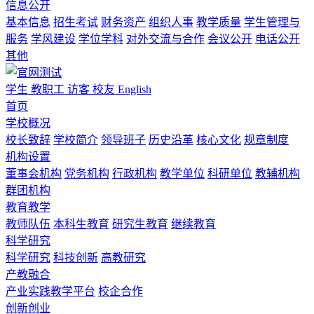
信息公开
基本信息
招生考试
财务资产
组织人事
教学质量
学生管理与
服务
学风建设
学位学科
对外交流与合作
会议公开
电话公开
其他
学生
教职工
访客
校友
English
首页
学校概况
校长致辞
学校简介
领导班子
历史沿革
核心文化
规章制度
机构设置
董事会机构
党务机构
行政机构
教学单位
科研单位
教辅机构
群团机构
教育教学
教师队伍
本科生教育
研究生教育
继续教育
科学研究
科学研究
科技创新
高教研究
产教融合
产业实践教学平台
校企合作
创新创业